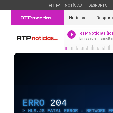
NOTÍCIAS
DESPORTO
Notícias
Desport
RTP Notícias (R
Emissão em simultâ
ERRO
204
HLS.JS FATAL ERROR - NETWORK E