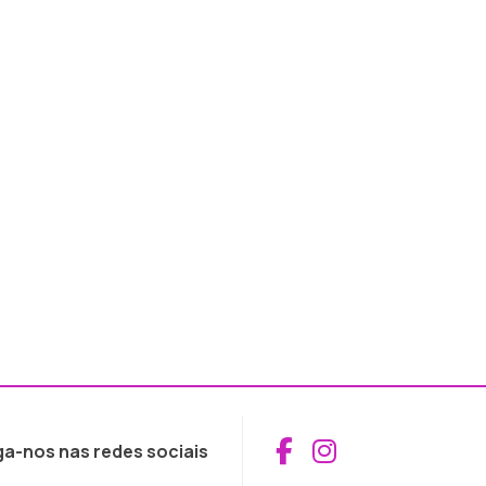
Aceder ao Fac
Aceder ao I
ga-nos nas redes sociais