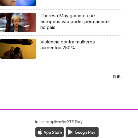
Theresa May garante que
europeus vão poder permanecer
no país
Violência contra mulheres
aumentou 250%
PUB
Instale a aplicação
RTP Play
ebook da RTP Madeira
nstagram da RTP Madeira