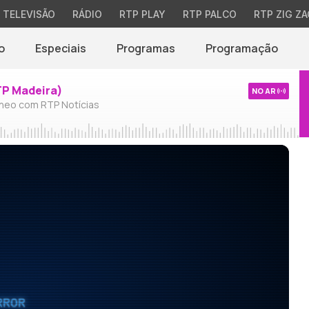
TELEVISÃO
RÁDIO
RTP PLAY
RTP PALCO
RTP ZIG ZA
o
Especiais
Programas
Programação
TP Madeira)
NO AR
neo com RTP Notícias
RROR