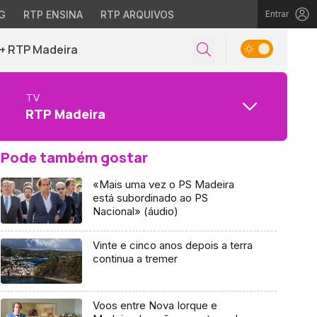
G
RTP ENSINA
RTP ARQUIVOS
Entrar
+ RTP Madeira
TV
RTP Madeira
Pode também gostar
«Mais uma vez o PS Madeira
está subordinado ao PS
Nacional» (áudio)
Vinte e cinco anos depois a terra
continua a tremer
Voos entre Nova Iorque e