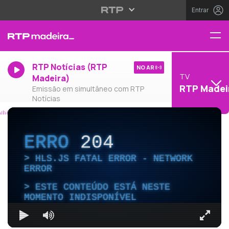
Entrar
RTP Notícias (RTP
NO AR
TV
Madeira)
RTP Madei
Emissão em simultâneo com RTP
Notícias
ERRO
204
HLS.JS FATAL ERROR - NETWORK
ERROR
ESTE CONTEÚDO ESTÁ NESTE
MOMENTO INDISPONÍVEL