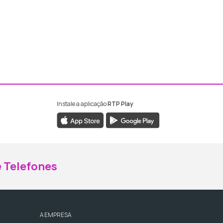
Instale a aplicação
RTP Play
ebook da RTP Madeira
nstagram da RTP Madeira
 Telefones
A EMPRESA