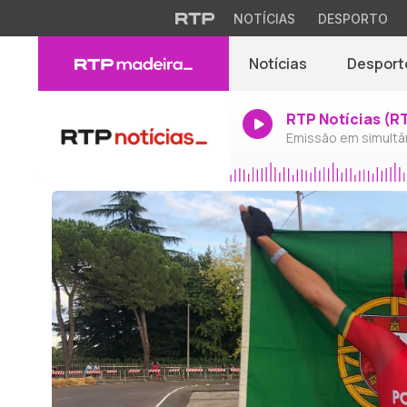
NOTÍCIAS
DESPORTO
Notícias
Desport
RTP Notícias (R
Emissão em simultâ