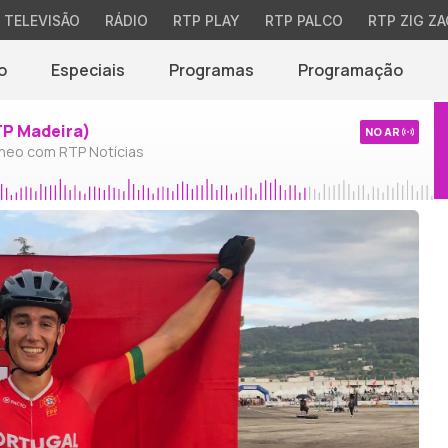
TELEVISÃO
RÁDIO
RTP PLAY
RTP PALCO
RTP ZIG ZA
o
Especiais
Programas
Programação
TP Madeira)
NO AR
neo com RTP Notícias