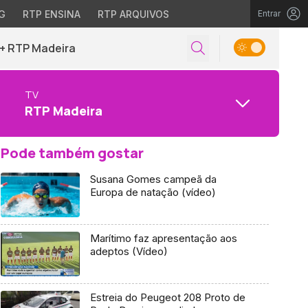
G
RTP ENSINA
RTP ARQUIVOS
Entrar
+ RTP Madeira
TV
RTP Madeira
Pode também gostar
Susana Gomes campeã da
Europa de natação (vídeo)
Marítimo faz apresentação aos
adeptos (Vídeo)
Estreia do Peugeot 208 Proto de