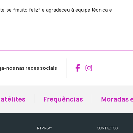
te-se “muito feliz” e agradeceu à equipa técnica e
Aceder ao Fac
Aceder ao I
ga-nos nas redes sociais
atélites
Frequências
Moradas e
RTP PLAY
CONTACTOS