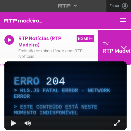
Entrar
RTP Notícias (RTP
NO AR
TV
Madeira)
RTP Madei
Emissão em simultâneo com RTP
Notícias
ERRO
204
HLS.JS FATAL ERROR - NETWORK
ERROR
ESTE CONTEÚDO ESTÁ NESTE
MOMENTO INDISPONÍVEL