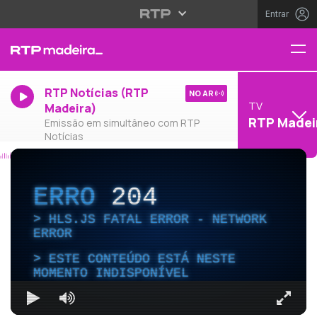
Entrar
RTP Notícias (RTP
NO AR
TV
Madeira)
RTP Madei
Emissão em simultâneo com RTP
Notícias
ERRO
204
HLS.JS FATAL ERROR - NETWORK
ERROR
ESTE CONTEÚDO ESTÁ NESTE
MOMENTO INDISPONÍVEL