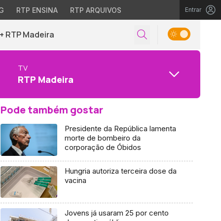
G
RTP ENSINA
RTP ARQUIVOS
Entrar
+ RTP Madeira
TV
RTP Madeira
Pode também gostar
Presidente da República lamenta
morte de bombeiro da
corporação de Óbidos
Hungria autoriza terceira dose da
vacina
Jovens já usaram 25 por cento