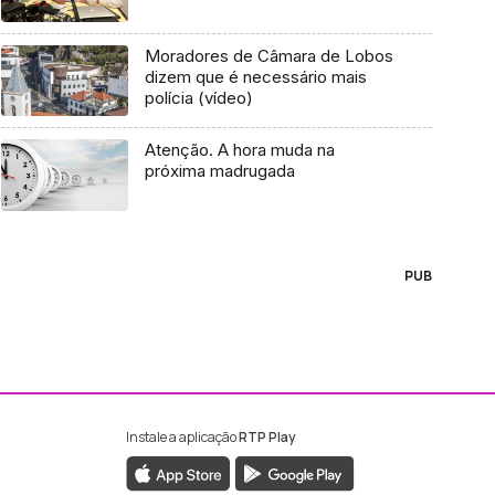
Moradores de Câmara de Lobos
dizem que é necessário mais
polícia (vídeo)
Atenção. A hora muda na
próxima madrugada
PUB
Instale a aplicação
RTP Play
ebook da RTP Madeira
nstagram da RTP Madeira