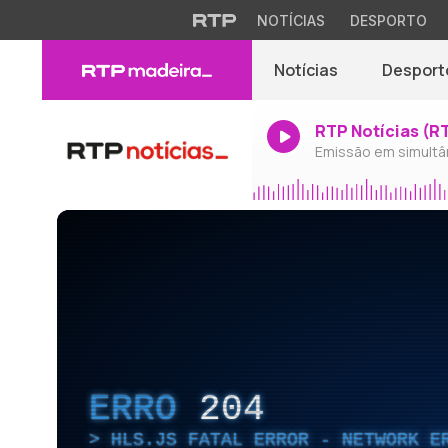
NOTÍCIAS
DESPORTO
Notícias
Desport
RTP Notícias (R
Emissão em simultâ
ERRO
204
HLS.JS FATAL ERROR - NETWORK E