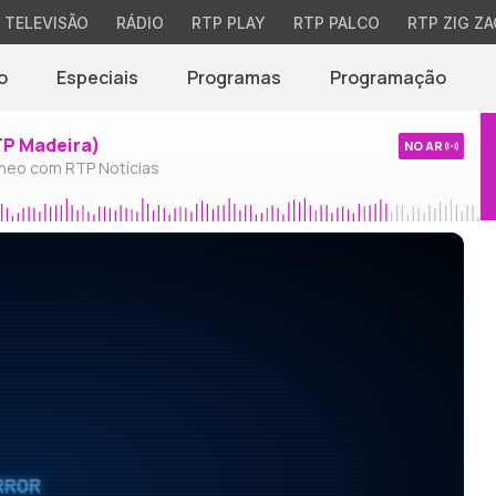
TELEVISÃO
RÁDIO
RTP PLAY
RTP PALCO
RTP ZIG ZA
o
Especiais
Programas
Programação
TP Madeira)
NO AR
neo com RTP Notícias
RROR