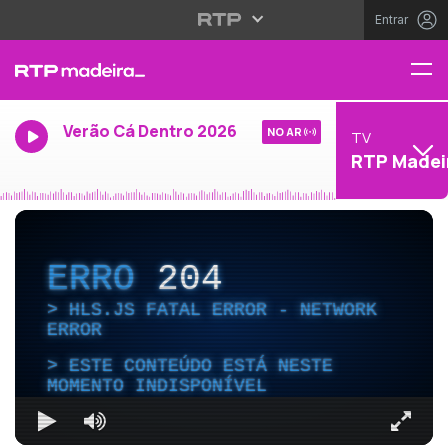
Entrar
Verão Cá Dentro 2026
NO AR
TV
RTP Madei
ERRO
204
HLS.JS FATAL ERROR - NETWORK
ERROR
ESTE CONTEÚDO ESTÁ NESTE
MOMENTO INDISPONÍVEL