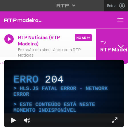
Entrar
RTP Notícias (RTP
NO AR
TV
Madeira)
RTP Madei
Emissão em simultâneo com RTP
Notícias
ERRO
204
HLS.JS FATAL ERROR - NETWORK
ERROR
ESTE CONTEÚDO ESTÁ NESTE
MOMENTO INDISPONÍVEL