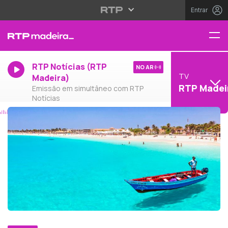
Entrar
RTP Notícias (RTP
NO AR
TV
Madeira)
RTP Madei
Emissão em simultâneo com RTP
Notícias