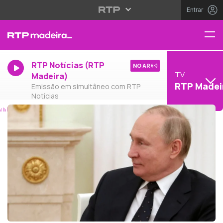
Entrar
RTP Notícias (RTP
NO AR
TV
Madeira)
RTP Madei
Emissão em simultâneo com RTP
Notícias