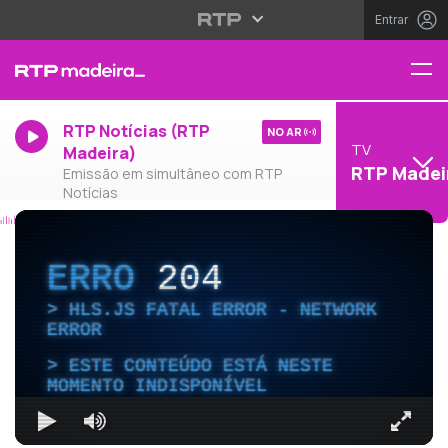
Entrar
RTP Notícias (RTP
NO AR
TV
Madeira)
RTP Madei
Emissão em simultâneo com RTP
Notícias
ERRO
204
HLS.JS FATAL ERROR - NETWORK
ERROR
ESTE CONTEÚDO ESTÁ NESTE
MOMENTO INDISPONÍVEL