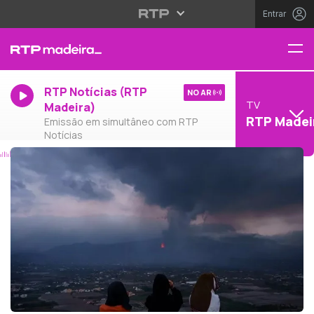
Entrar
RTP Notícias (RTP
NO AR
TV
Madeira)
RTP Madei
Emissão em simultâneo com RTP
Notícias