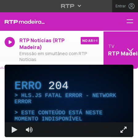
Entrar
RTP Notícias (RTP
NO AR
TV
Madeira)
RTP Madei
Emissão em simultâneo com RTP
Notícias
ERRO
204
HLS.JS FATAL ERROR - NETWORK
ERROR
ESTE CONTEÚDO ESTÁ NESTE
MOMENTO INDISPONÍVEL