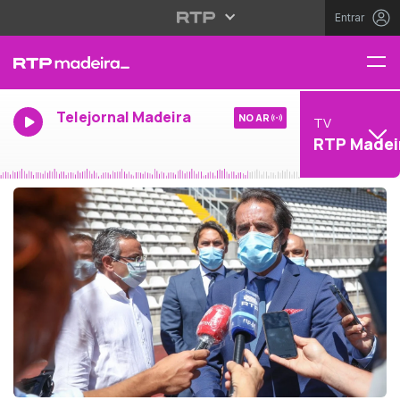
Entrar
Telejornal Madeira
NO AR
TV
RTP Madei