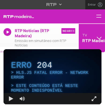
Entrar
RTP Notícias (RTP
NO AR
TV
Madeira)
RTP Madei
Emissão em simultâneo com RTP
Notícias
ERRO
204
HLS.JS FATAL ERROR - NETWORK
ERROR
ESTE CONTEÚDO ESTÁ NESTE
MOMENTO INDISPONÍVEL