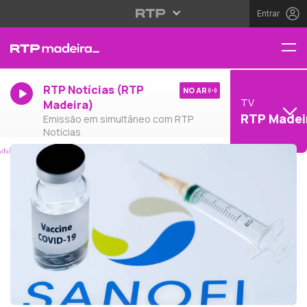
Entrar
RTP Notícias (RTP
NO AR
TV
Madeira)
RTP Madei
Emissão em simultâneo com RTP
Notícias