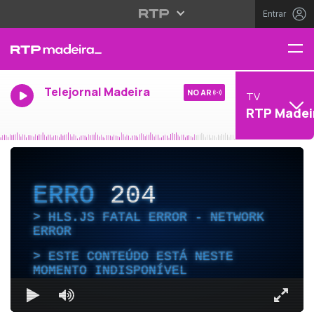
Entrar
Telejornal Madeira
NO AR
TV
RTP Madei
ERRO
204
HLS.JS FATAL ERROR - NETWORK
ERROR
ESTE CONTEÚDO ESTÁ NESTE
MOMENTO INDISPONÍVEL