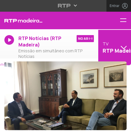
Entrar
RTP Notícias (RTP
NO AR
TV
Madeira)
RTP Madei
Emissão em simultâneo com RTP
Notícias