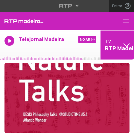
Entrar
Telejornal Madeira
NO AR
TV
RTP Madei