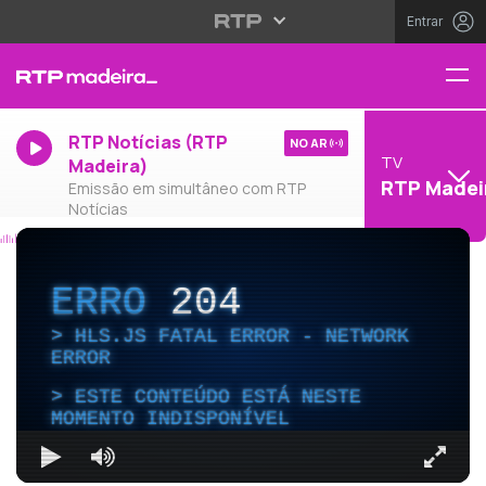
Entrar
RTP Notícias (RTP
NO AR
TV
Madeira)
RTP Madei
Emissão em simultâneo com RTP
Notícias
ERRO
204
HLS.JS FATAL ERROR - NETWORK
ERROR
ESTE CONTEÚDO ESTÁ NESTE
MOMENTO INDISPONÍVEL