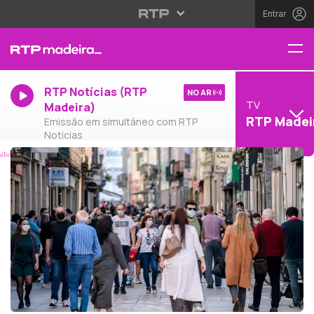
Entrar
RTP Notícias (RTP
NO AR
TV
Madeira)
RTP Madei
Emissão em simultâneo com RTP
Notícias