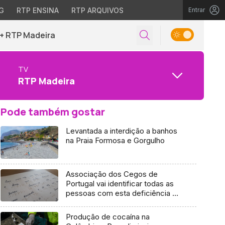
G
RTP ENSINA
RTP ARQUIVOS
Entrar
+ RTP Madeira
TV
RTP Madeira
Pode também gostar
Levantada a interdição a banhos
na Praia Formosa e Gorgulho
Associação dos Cegos de
Portugal vai identificar todas as
pessoas com esta deficiência na
Região (vídeo)
Produção de cocaína na