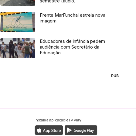
semestre (áudio)
Frente MarFunchal estreia nova
imagem
Educadores de infância pedem
audiência com Secretário da
Educação
PUB
Instale a aplicação
RTP Play
ebook da RTP Madeira
nstagram da RTP Madeira