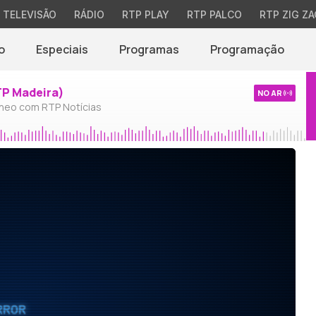
TELEVISÃO
RÁDIO
RTP PLAY
RTP PALCO
RTP ZIG ZA
o
Especiais
Programas
Programação
TP Madeira)
NO AR
neo com RTP Notícias
RROR