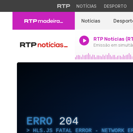
NOTÍCIAS
DESPORTO
Notícias
Desport
RTP Notícias (R
Emissão em simultâ
ERRO
204
HLS.JS FATAL ERROR - NETWORK E