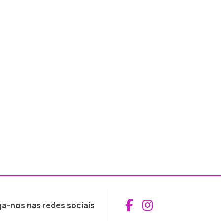
Aceder ao Fac
Aceder ao I
ga-nos nas redes sociais