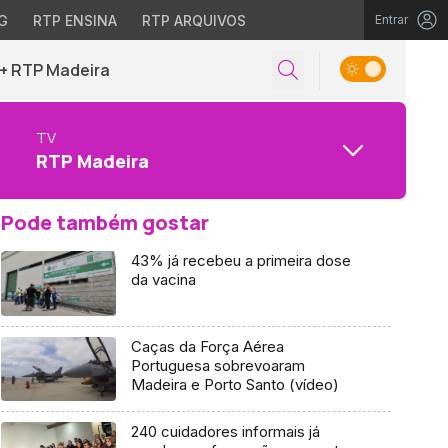
G
RTP ENSINA
RTP ARQUIVOS
Entrar
+ RTP Madeira
TV
RTP Madeira
Pode também gostar
43% já recebeu a primeira dose
da vacina
Caças da Força Aérea
Portuguesa sobrevoaram
Madeira e Porto Santo (vídeo)
240 cuidadores informais já