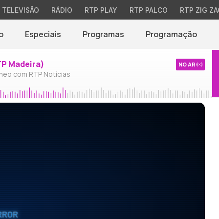
TELEVISÃO
RÁDIO
RTP PLAY
RTP PALCO
RTP ZIG ZA
o
Especiais
Programas
Programação
TP Madeira)
NO AR
neo com RTP Notícias
RROR