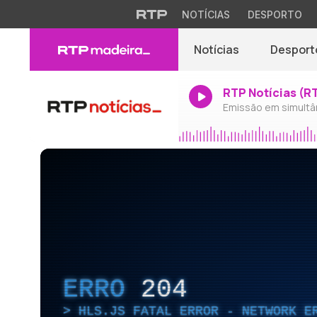
NOTÍCIAS
DESPORTO
Notícias
Desport
RTP Notícias (R
Emissão em simultâ
ERRO
204
HLS.JS FATAL ERROR - NETWORK E