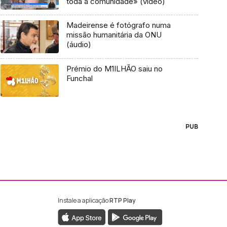
toda a comunidade» (vídeo)
Madeirense é fotógrafo numa
missão humanitária da ONU
(áudio)
Prémio do M1ILHÃO saiu no
Funchal
PUB
Instale a aplicação
RTP Play
ebook da RTP Madeira
nstagram da RTP Madeira