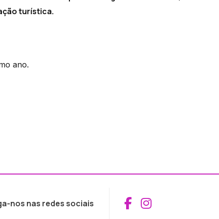
ção turística.
imo ano.
Aceder ao Fac
Aceder ao I
ga-nos nas redes sociais