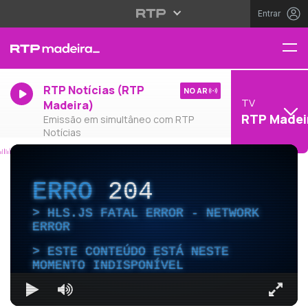
Entrar
RTP Notícias (RTP
NO AR
TV
Madeira)
RTP Madei
Emissão em simultâneo com RTP
Notícias
ERRO
204
HLS.JS FATAL ERROR - NETWORK
ERROR
ESTE CONTEÚDO ESTÁ NESTE
MOMENTO INDISPONÍVEL