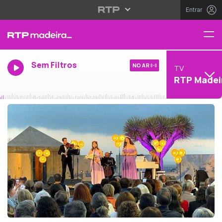
Entrar
Sem Filtros
NO AR
TV
RTP Madei