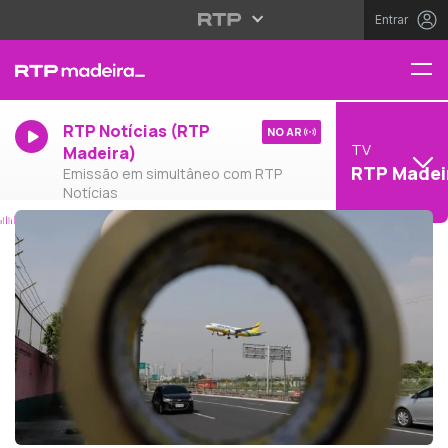
Entrar
RTP Notícias (RTP
NO AR
TV
Madeira)
RTP Madei
Emissão em simultâneo com RTP
Notícias