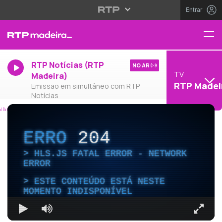
Entrar
RTP Notícias (RTP
NO AR
TV
Madeira)
RTP Madei
Emissão em simultâneo com RTP
Notícias
ERRO
204
HLS.JS FATAL ERROR - NETWORK
ERROR
ESTE CONTEÚDO ESTÁ NESTE
MOMENTO INDISPONÍVEL