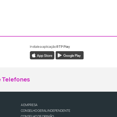
Instale a aplicação
RTP Play
ebook da RTP Madeira
nstagram da RTP Madeira
 Telefones
A EMPRESA
CONSELHO GERAL INDEPENDENTE
CONSELHO DE OPINIÃO