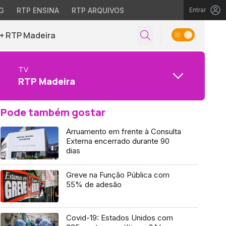
G
RTP ENSINA
RTP ARQUIVOS
Entrar
+ RTP Madeira
TV
RTP Madeira
Pode também gostar
Arruamento em frente à Consulta
Externa encerrado durante 90
dias
Greve na Função Pública com
55% de adesão
Covid-19: Estados Unidos com