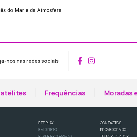
uês do Mar e da Atmosfera
Aceder ao Fac
Aceder ao I
ga-nos nas redes sociais
atélites
Frequências
Moradas e
RTP PLAY
CONTACTOS
EM DIRETO
PROVEDORA DO
REVER PROGRAMAS
TELESPECTADOR