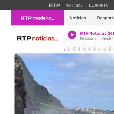
NOTÍCIAS
DESPORTO
Notícias
Desport
RTP Notícias (R
Emissão em simultâ