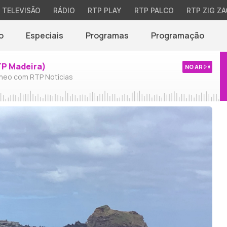
TELEVISÃO
RÁDIO
RTP PLAY
RTP PALCO
RTP ZIG ZA
o
Especiais
Programas
Programação
TP Madeira)
NO AR
neo com RTP Notícias