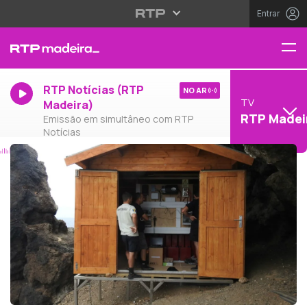
Entrar
RTP Notícias (RTP
NO AR
TV
Madeira)
RTP Madei
Emissão em simultâneo com RTP
Notícias