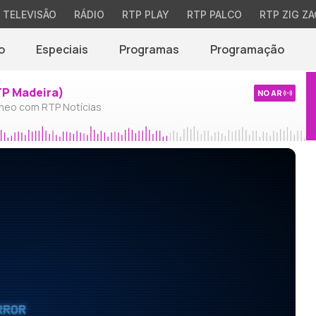
TELEVISÃO
RÁDIO
RTP PLAY
RTP PALCO
RTP ZIG ZA
o
Especiais
Programas
Programação
TP Madeira)
NO AR
neo com RTP Notícias
RROR