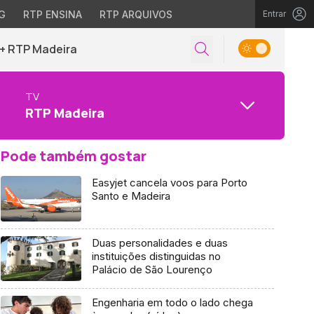
G
RTP ENSINA
RTP ARQUIVOS
Entrar
+ RTP Madeira
TV
RTP Madeira
Pode também gostar
Easyjet cancela voos para Porto
Santo e Madeira
Duas personalidades e duas
instituições distinguidas no
Palácio de São Lourenço
Engenharia em todo o lado chega