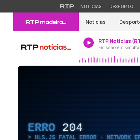
NOTÍCIAS
DESPORTO
Notícias
Desport
RTP Notícias (R
Emissão em simultâ
ERRO
204
HLS.JS FATAL ERROR - NETWORK E