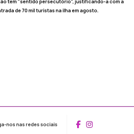
ão tem "sentido persecutório", justificando-a com a
rada de 70 mil turistas na ilha em agosto.
Aceder ao Fac
Aceder ao I
ga-nos nas redes sociais