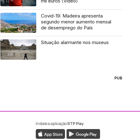
mil euros (Vídeo)
Covid-19: Madeira apresenta
segundo menor aumento mensal
de desemprego do País
Situação alarmante nos museus
PUB
Instale a aplicação
RTP Play
ebook da RTP Madeira
nstagram da RTP Madeira