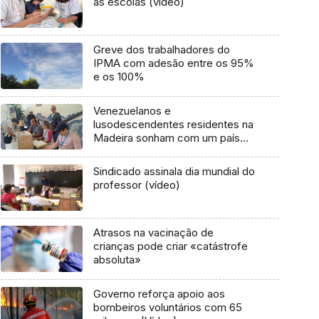
às escolas (vídeo)
Greve dos trabalhadores do
IPMA com adesão entre os 95%
e os 100%
Venezuelanos e
lusodescendentes residentes na
Madeira sonham com um país
diferente (áudio)
Sindicado assinala dia mundial do
professor (vídeo)
Atrasos na vacinação de
crianças pode criar «catástrofe
absoluta»
Governo reforça apoio aos
bombeiros voluntários com 65