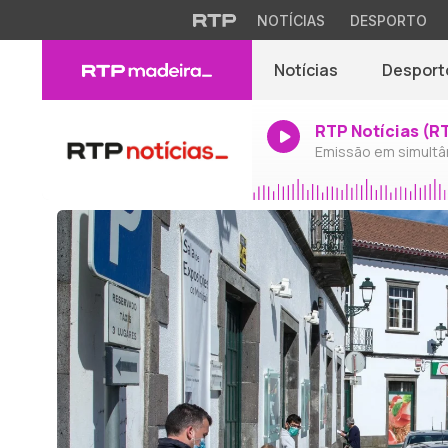
NOTÍCIAS
DESPORTO
Notícias
Desport
RTP Notícias (R
Emissão em simultâ