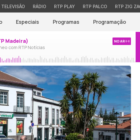
TELEVISÃO
RÁDIO
RTP PLAY
RTP PALCO
RTP ZIG ZA
o
Especiais
Programas
Programação
TP Madeira)
NO AR
neo com RTP Notícias