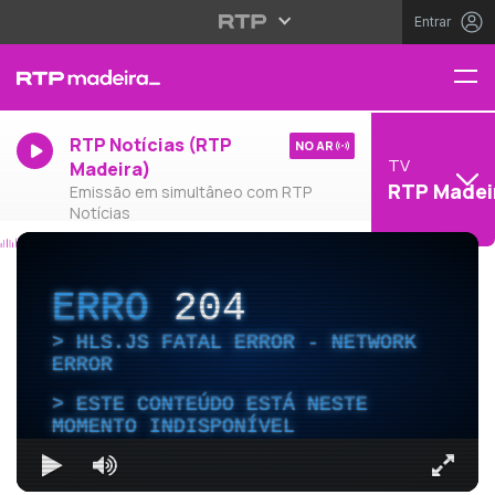
Entrar
RTP Notícias (RTP
NO AR
TV
Madeira)
RTP Madei
Emissão em simultâneo com RTP
Notícias
ERRO
204
HLS.JS FATAL ERROR - NETWORK
ERROR
ESTE CONTEÚDO ESTÁ NESTE
MOMENTO INDISPONÍVEL