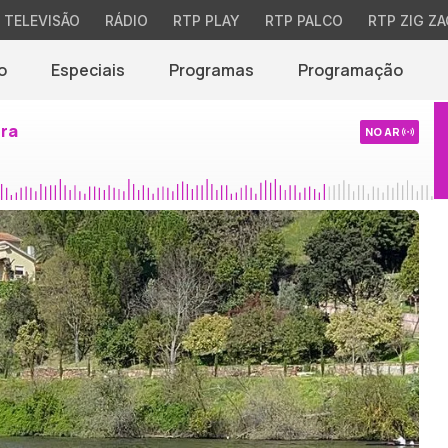
TELEVISÃO
RÁDIO
RTP PLAY
RTP PALCO
RTP ZIG ZA
o
Especiais
Programas
Programação
ira
NO AR