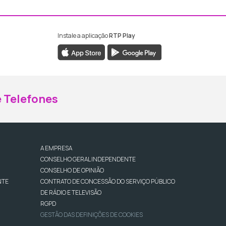
Instale a aplicação
RTP Play
ebook da RTP Madeira
nstagram da RTP Madeira
 Telefones
A EMPRESA
CONSELHO GERAL INDEPENDENTE
CONSELHO DE OPINIÃO
NTE
CONTRATO DE CONCESSÃO DO SERVIÇO PÚBLICO
DE RÁDIO E TELEVISÃO
RGPD
GESTÃO DAS DEFINIÇÕES DE COOKIES