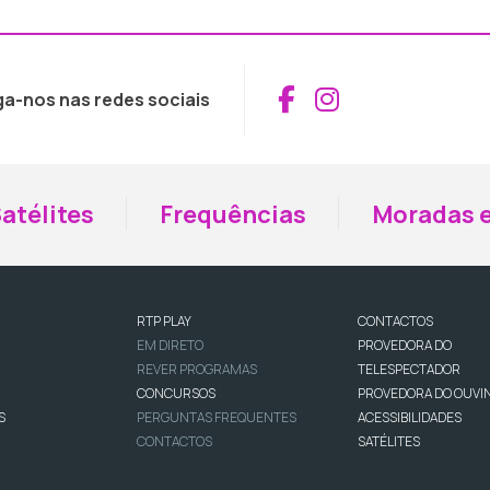
Aceder ao Fac
Aceder ao I
ga-nos nas redes sociais
atélites
Frequências
Moradas e
RTP PLAY
CONTACTOS
EM DIRETO
PROVEDORA DO
REVER PROGRAMAS
TELESPECTADOR
CONCURSOS
PROVEDORA DO OUVI
S
PERGUNTAS FREQUENTES
ACESSIBILIDADES
CONTACTOS
SATÉLITES