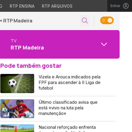
G
RTP ENSINA
RTP ARQUIVOS
Entrar
+ RTP Madeira
TV
RTP Madeira
Pode também gostar
Vizela e Arouca indicados pela
FPF para ascender à II Liga de
futebol
Último classificado avisa que
está «vivo na luta pela
manutenção»
Nacional reforçado enfrenta