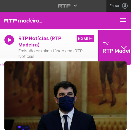
Entrar
RTP Notícias (RTP
NO AR
TV
Madeira)
RTP Madei
Emissão em simultâneo com RTP
Notícias