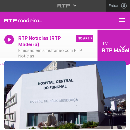
Entrar
RTP Notícias (RTP
NO AR
TV
Madeira)
RTP Madei
Emissão em simultâneo com RTP
Notícias