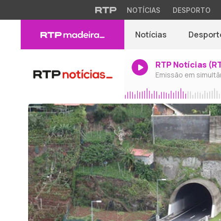
NOTÍCIAS
DESPORTO
Notícias
Desport
RTP Notícias (R
Emissão em simultâ