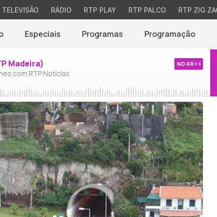
TELEVISÃO
RÁDIO
RTP PLAY
RTP PALCO
RTP ZIG ZA
o
Especiais
Programas
Programação
TP Madeira)
NO AR
neo com RTP Notícias