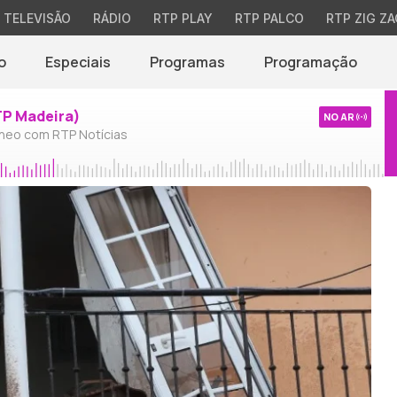
TELEVISÃO
RÁDIO
RTP PLAY
RTP PALCO
RTP ZIG ZA
o
Especiais
Programas
Programação
TP Madeira)
NO AR
neo com RTP Notícias