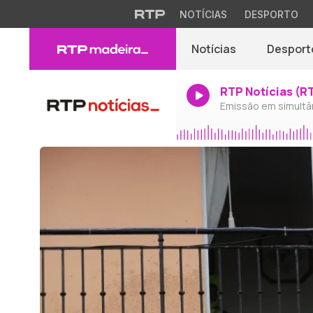
NOTÍCIAS
DESPORTO
Notícias
Desport
RTP Notícias (R
Emissão em simultâ