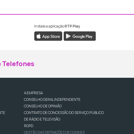
Instale a aplicação
RTP Play
ebook da RTP Madeira
nstagram da RTP Madeira
 Telefones
A EMPRESA
CONSELHO GERAL INDEPENDENTE
CONSELHO DE OPINIÃO
NTE
CONTRATO DE CONCESSÃO DO SERVIÇO PÚBLICO
DE RÁDIO E TELEVISÃO
RGPD
GESTÃO DAS DEFINIÇÕES DE COOKIES