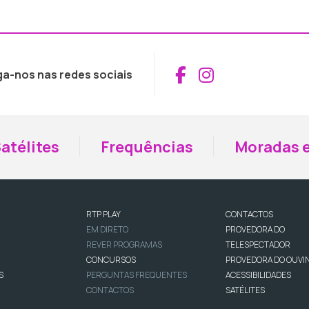
Aceder ao Fac
Aceder ao I
ga-nos nas redes sociais
atélites
Frequências
Moradas e
RTP PLAY
CONTACTOS
EM DIRETO
PROVEDORA DO
REVER PROGRAMAS
TELESPECTADOR
CONCURSOS
PROVEDORA DO OUVI
S
PERGUNTAS FREQUENTES
ACESSIBILIDADES
CONTACTOS
SATÉLITES