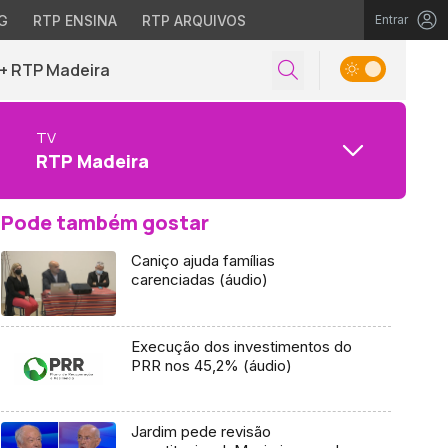
G
RTP ENSINA
RTP ARQUIVOS
Entrar
+ RTP Madeira
TV
RTP Madeira
Pode também gostar
Caniço ajuda famílias
carenciadas (áudio)
Execução dos investimentos do
PRR nos 45,2% (áudio)
Jardim pede revisão