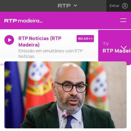
Entrar
RTP Notícias (RTP
NO AR
TV
Madeira)
RTP Madei
Emissão em simultâneo com RTP
Notícias