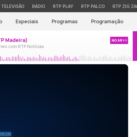
TELEVISÃO
RÁDIO
RTP PLAY
RTP PALCO
RTP ZIG ZA
o
Especiais
Programas
Programação
TP Madeira)
NO AR
neo com RTP Notícias
RROR