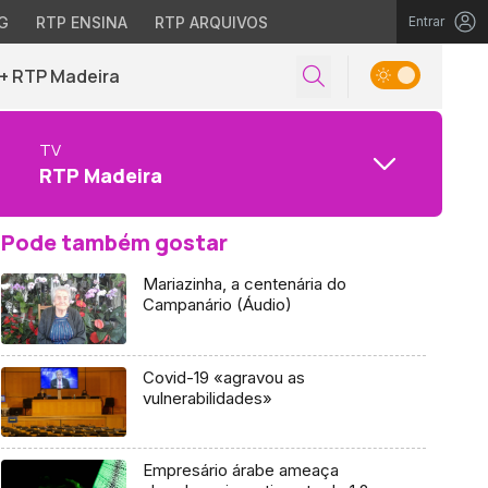
G
RTP ENSINA
RTP ARQUIVOS
Entrar
+ RTP Madeira
TV
RTP Madeira
Pode também gostar
Mariazinha, a centenária do
Campanário (Áudio)
Covid-19 «agravou as
vulnerabilidades»
Empresário árabe ameaça