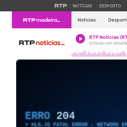
NOTÍCIAS
DESPORTO
Notícias
Desport
RTP Notícias (R
Emissão em simultâ
ERRO
204
HLS.JS FATAL ERROR - NETWORK E