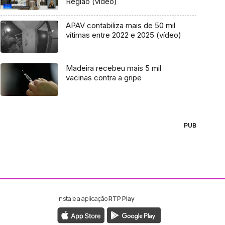
Região (vídeo)
APAV contabiliza mais de 50 mil
vítimas entre 2022 e 2025 (vídeo)
Madeira recebeu mais 5 mil
vacinas contra a gripe
PUB
Instale a aplicação
RTP Play
ebook da RTP Madeira
nstagram da RTP Madeira