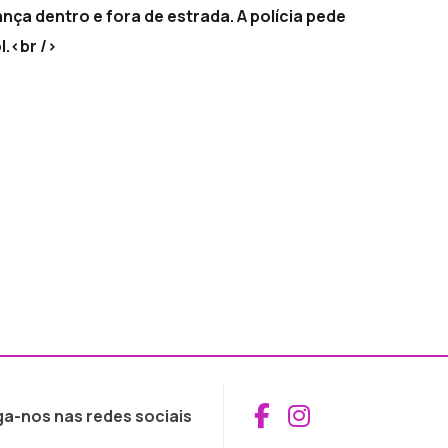
nça dentro e fora de estrada. A polícia pede
.<br />
Aceder ao Fac
Aceder ao I
ga-nos nas redes sociais