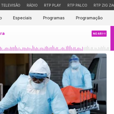
TELEVISÃO
RÁDIO
RTP PLAY
RTP PALCO
RTP ZIG ZA
o
Especiais
Programas
Programação
ira
NO AR