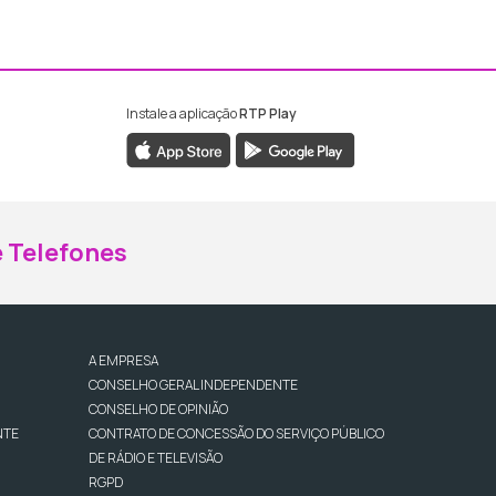
Instale a aplicação
RTP Play
ebook da RTP Madeira
nstagram da RTP Madeira
 Telefones
A EMPRESA
CONSELHO GERAL INDEPENDENTE
CONSELHO DE OPINIÃO
NTE
CONTRATO DE CONCESSÃO DO SERVIÇO PÚBLICO
DE RÁDIO E TELEVISÃO
RGPD