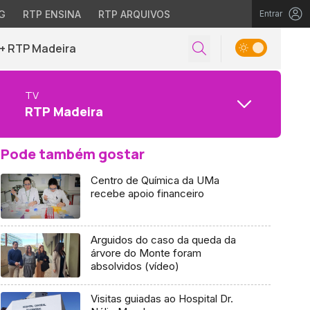
G
RTP ENSINA
RTP ARQUIVOS
Entrar
+ RTP Madeira
TV
RTP Madeira
Pode também gostar
Centro de Química da UMa
recebe apoio financeiro
Arguidos do caso da queda da
árvore do Monte foram
absolvidos (vídeo)
Visitas guiadas ao Hospital Dr.