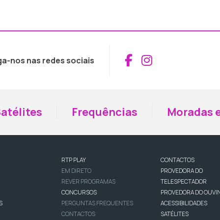
Aceder ao Fac
Aceder ao I
ga-nos nas redes sociais
atélites
Frequências
Moradas e
RTP PLAY
CONTACTOS
EM DIRETO
PROVEDORA DO
REVER PROGRAMAS
TELESPECTADOR
CONCURSOS
PROVEDORA DO OUVI
S
PERGUNTAS FREQUENTES
ACESSIBILIDADES
CONTACTOS
SATÉLITES