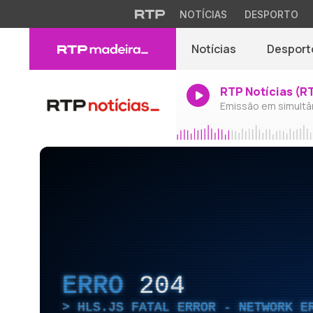
NOTÍCIAS
DESPORTO
Notícias
Desport
RTP Notícias (R
Emissão em simultâ
ERRO
204
HLS.JS FATAL ERROR - NETWORK E