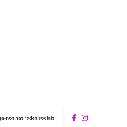
Aceder ao Fac
Aceder ao I
ga-nos nas redes sociais