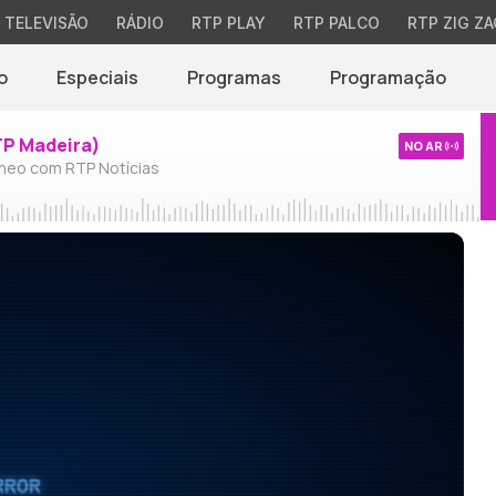
TELEVISÃO
RÁDIO
RTP PLAY
RTP PALCO
RTP ZIG ZA
o
Especiais
Programas
Programação
TP Madeira)
NO AR
neo com RTP Notícias
RROR