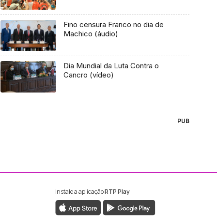
Fino censura Franco no dia de
Machico (áudio)
Dia Mundial da Luta Contra o
Cancro (vídeo)
PUB
Instale a aplicação
RTP Play
ebook da RTP Madeira
nstagram da RTP Madeira