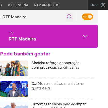
G
RTP ENSINA
RTP ARQUIVOS
Entrar
+ RTP Madeira
TV
RTP Madeira
Pode também gostar
Madeira reforça cooperação
com províncias sul-africanas
Cafôfo renuncia ao mandato na
quinta-feira
Duzentas licenças para acampar