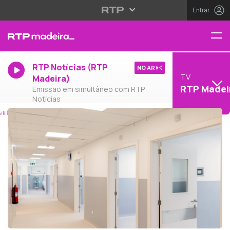
Entrar
RTP Notícias (RTP
NO AR
TV
Madeira)
RTP Madei
Emissão em simultâneo com RTP
Notícias