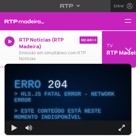
Entrar
RTP Notícias (RTP
NO AR
TV
Madeira)
RTP Madei
Emissão em simultâneo com RTP
Notícias
ERRO
204
HLS.JS FATAL ERROR - NETWORK
ERROR
ESTE CONTEÚDO ESTÁ NESTE
MOMENTO INDISPONÍVEL