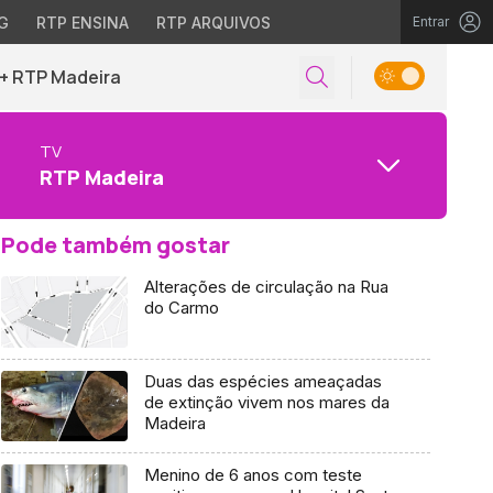
G
RTP ENSINA
RTP ARQUIVOS
Entrar
+ RTP Madeira
TV
RTP Madeira
Pode também gostar
Alterações de circulação na Rua
do Carmo
Duas das espécies ameaçadas
de extinção vivem nos mares da
Madeira
Menino de 6 anos com teste