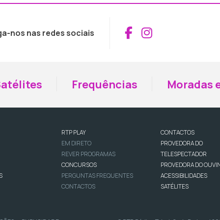
Aceder ao Fac
Aceder ao I
ga-nos nas redes sociais
atélites
Frequências
Moradas e
RTP PLAY
CONTACTOS
EM DIRETO
PROVEDORA DO
REVER PROGRAMAS
TELESPECTADOR
CONCURSOS
PROVEDORA DO OUVI
S
PERGUNTAS FREQUENTES
ACESSIBILIDADES
CONTACTOS
SATÉLITES