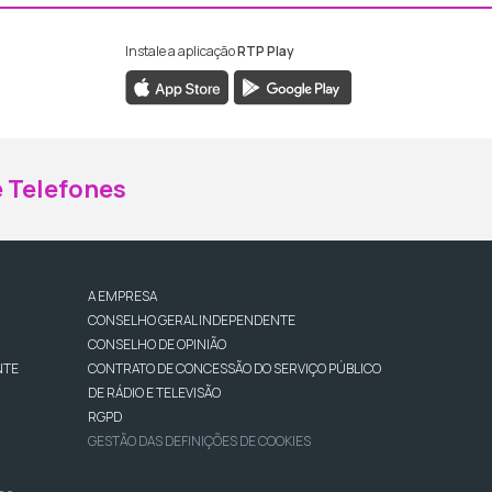
Instale a aplicação
RTP Play
ebook da RTP Madeira
nstagram da RTP Madeira
 Telefones
A EMPRESA
CONSELHO GERAL INDEPENDENTE
CONSELHO DE OPINIÃO
NTE
CONTRATO DE CONCESSÃO DO SERVIÇO PÚBLICO
DE RÁDIO E TELEVISÃO
RGPD
GESTÃO DAS DEFINIÇÕES DE COOKIES