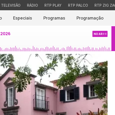
TELEVISÃO
RÁDIO
RTP PLAY
RTP PALCO
RTP ZIG ZA
o
Especiais
Programas
Programação
 2026
NO AR