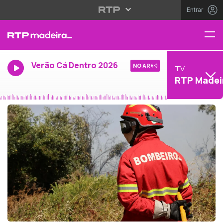
Entrar
Verão Cá Dentro 2026
NO AR
TV
RTP Madei