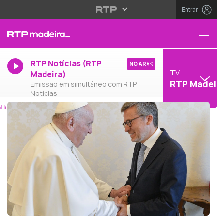
Entrar
RTP Notícias (RTP
NO AR
TV
Madeira)
RTP Madei
Emissão em simultâneo com RTP
Notícias