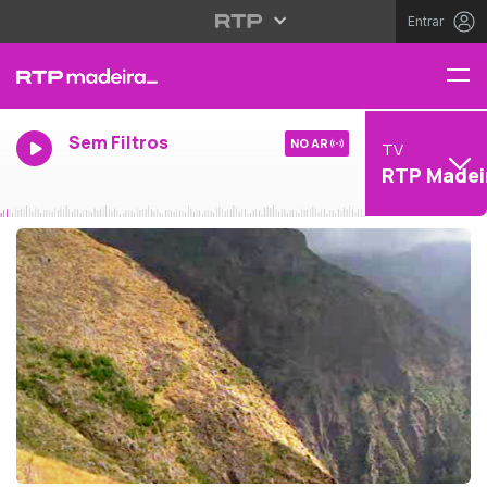
Entrar
Sem Filtros
NO AR
TV
RTP Madei