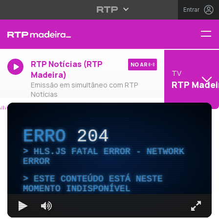
Entrar
RTP Notícias (RTP
NO AR
TV
Madeira)
RTP Madei
Emissão em simultâneo com RTP
Notícias
ERRO
204
HLS.JS FATAL ERROR - NETWORK
ERROR
ESTE CONTEÚDO ESTÁ NESTE
MOMENTO INDISPONÍVEL