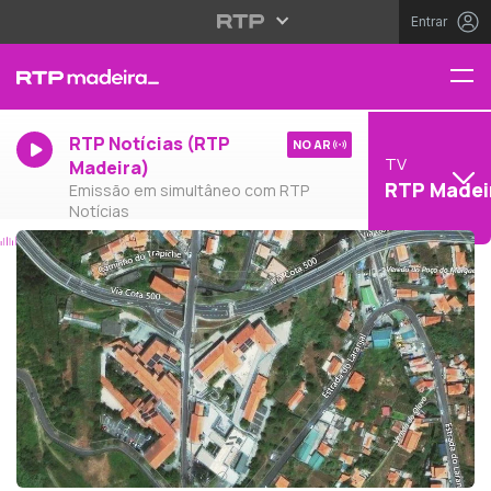
Entrar
RTP Notícias (RTP
NO AR
TV
Madeira)
RTP Madei
Emissão em simultâneo com RTP
Notícias