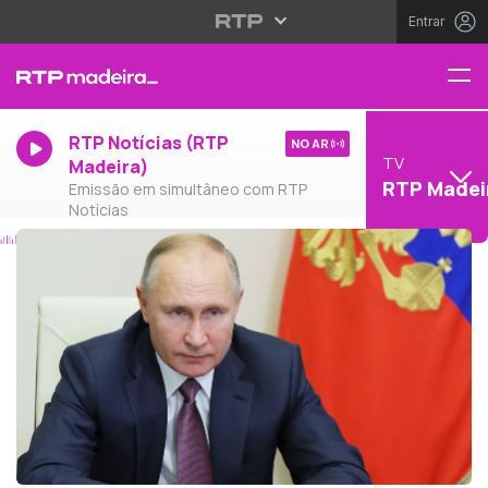
Entrar
RTP Notícias (RTP
NO AR
TV
Madeira)
RTP Madei
Emissão em simultâneo com RTP
Notícias